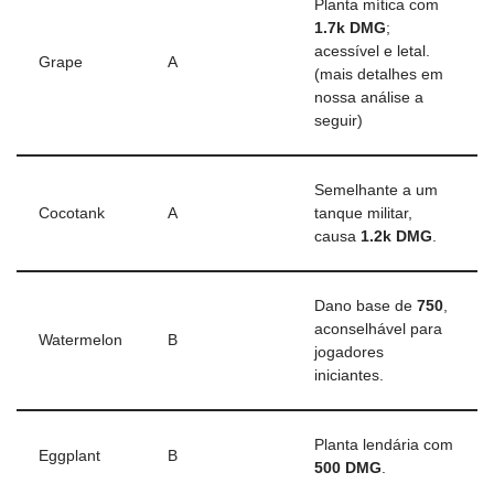
Planta mítica com
1.7k DMG
;
acessível e letal.
Grape
A
(mais detalhes em
nossa análise a
seguir)
Semelhante a um
Cocotank
A
tanque militar,
causa
1.2k DMG
.
Dano base de
750
,
aconselhável para
Watermelon
B
jogadores
iniciantes.
Planta lendária com
Eggplant
B
500 DMG
.