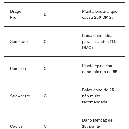
Dragon
Planta lendária que
B
Fruit
causa
250 DMG
.
Baixo dano, ideal
Sunflower
C
para iniciantes (115
DMG).
Planta épica com
Pumpkin
C
dano mínimo de
55
.
Baixo dano de
25
,
Strawberry
C
não muito
recomendada.
Dano ineficaz de
Cactus
C
10
, planta