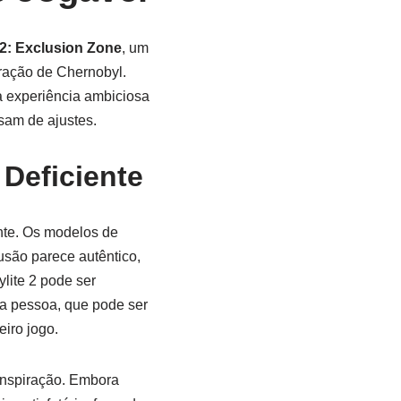
 2: Exclusion Zone
, um
ração de Chernobyl.
a experiência ambiciosa
sam de ajustes.
 Deficiente
nte. Os modelos de
usão parece autêntico,
lite 2 pode ser
ra pessoa, que pode ser
iro jogo.
inspiração. Embora