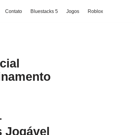
Contato
Bluestacks 5
Jogos
Roblox
cial
finamento
–
 Jogável