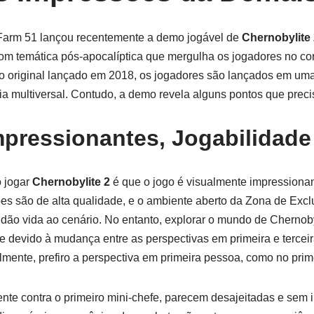
Farm 51 lançou recentemente a demo jogável de
Chernobylite
om temática pós-apocalíptica que mergulha os jogadores no co
o original lançado em 2018, os jogadores são lançados em um
 multiversal. Contudo, a demo revela alguns pontos que preci
mpressionantes, Jogabilidade
o jogar
Chernobylite 2
é que o jogo é visualmente impressiona
s são de alta qualidade, e o ambiente aberto da Zona de Excl
 dão vida ao cenário. No entanto, explorar o mundo de Chernoby
te devido à mudança entre as perspectivas em primeira e tercei
mente, prefiro a perspectiva em primeira pessoa, como no prime
nte contra o primeiro mini-chefe, parecem desajeitadas e sem 