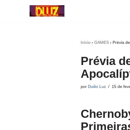
Pular
para
o
conteúdo
Início
›
GAMES
›
Prévia de
Prévia d
Apocalíp
por
Duilio Luz
15 de fev
Chernoby
Primeira