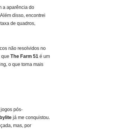
m a aparência do
lém disso, encontrei
 taxa de quadros,
cos não resolvidos no
r que
The Farm 51
é um
ng, o que torna mais
 jogos pós-
ylite
já me conquistou.
nçada, mas, por