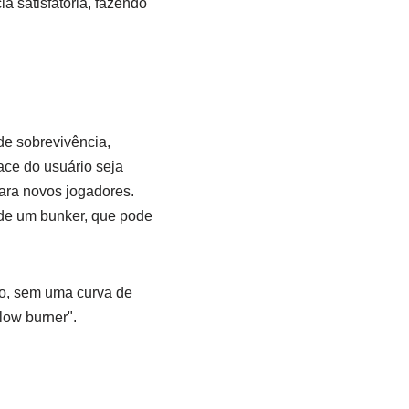
a satisfatória, fazendo
e sobrevivência,
ace do usuário seja
ara novos jogadores.
de um bunker, que pode
io, sem uma curva de
low burner".