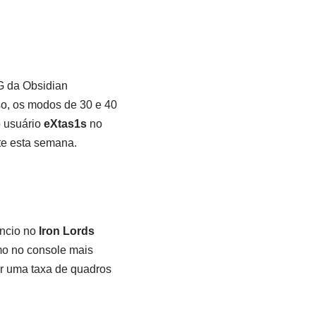
G da Obsidian
so, os modos de 30 e 40
o usuário
eXtas1s
no
nte esta semana.
úncio no
Iron Lords
mo no console mais
or uma taxa de quadros