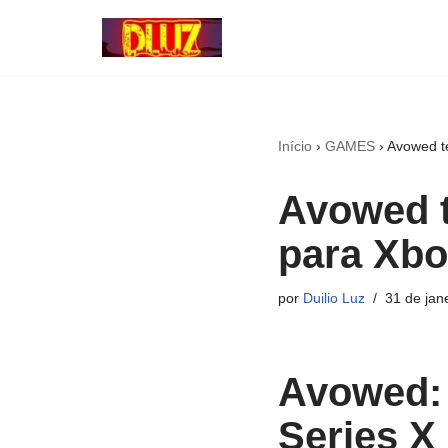
Pular
para
o
conteúdo
Início
›
GAMES
›
Avowed t
Avowed t
para Xbo
por
Duilio Luz
31 de jan
Avowed:
Series X