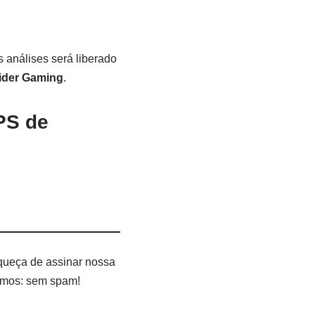
 análises será liberado
sider Gaming
.
PS de
queça de assinar nossa
temos: sem spam!