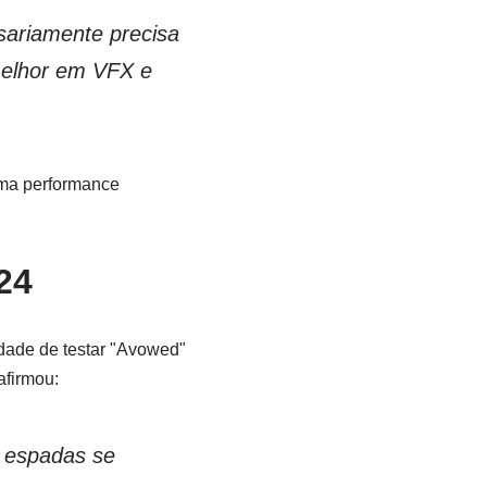
sariamente precisa
 melhor em VFX e
 uma performance
24
nidade de testar "Avowed"
firmou:
 espadas se